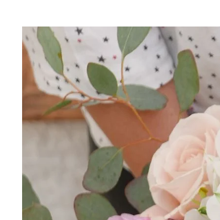
Zona 3 - Consegna 8€:
comuni di Arcore
Colnago, Porto d'Adda, Missaglia, Olgia
Zona 4 :
PER CONSEGNE SU MILANO
NELLA LISTA E PER LE SPEDIZION
L'ACQUISTO AL 0399515558.