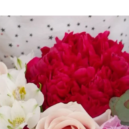
, Usmate, Carnate, Lomagna, Vimercate, Aiucurzio,
te Molgora, Monticello Brianza, Casatenovo.
 E PROVINCIA O IN COMUNI NON PRESENTI
I CONTATTATECI PRIMA DI EFFETTUARE