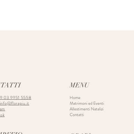
TATTI
MENU
39 03 9951 5558
Home
info@florapiu.it
Matrimoni ed Eventi
ram
Allestimenti Natalizi
Contatti
ook