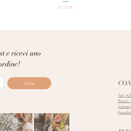
Prezzo
80,00 €
st e ricevi uno 
ordine!
CON
Invia
Tel: +
Email:
Instag
Faceb