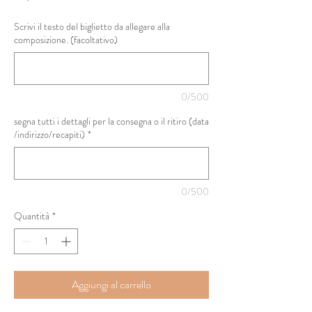
Scrivi il testo del biglietto da allegare alla
composizione. (facoltativo)
0/500
segna tutti i dettagli per la consegna o il ritiro (data
/indirizzo/recapiti)
*
0/500
Quantità
*
Aggiungi al carrello