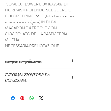
COMBO: FLOWER BOX 18X25X8 DI
FIORI MISTI POTENDO SCEGLIERE IL
COLORE PRINCIPALE (tutta bianca - rosa
- rossa - arancio/gialla) IN PIU' 4
MACARON E 4 FRGOLE CON
CIOCCOLATO DELLA PASTICEERIA
MILENA.
NECESSARIA PRENOTAZIONE
esempio compilazione:
CONSEGNA 31/10/20
INFORMAZIONI PER LA
x Mario Rossi via Milano, 50 Merate 23807
CONSEGNA
RECAPITO 33555556
Potete scegliere se ritirare la vostra composizione
in negozio o se preferite la consegnamo noi.
MINIMO D'ORDINE 25 EURO PER AVERE LA
CONSEGNA.
In fase di acquisto, selezionate la spedizione in base