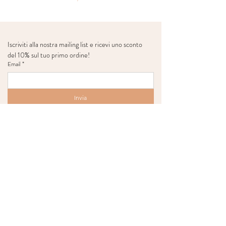
Iscriviti alla nostra mailing list e ricevi uno sconto 
del 10% sul tuo primo ordine!
Email
*
Invia
Confermo di aver letto la Privacy Policy
*