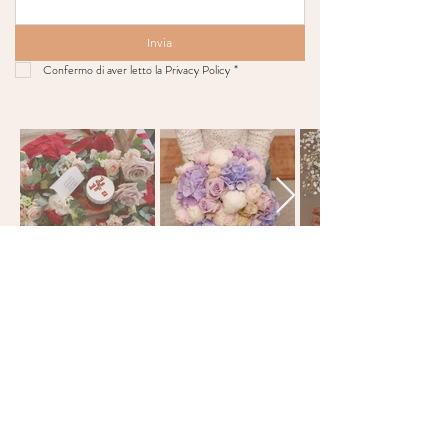
Invia
Confermo di aver letto la Privacy Policy
*
CONTATTI
Tel: +39 03 9951 5558
Email:
info@florapiu.it
Instagram
Facebook