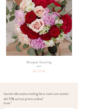
Bouquet Stunning
Prezzo
80,00 €
Iscriviti alla nostra mailing list e ricevi uno sconto 
del 10% sul tuo primo ordine!
Email
*