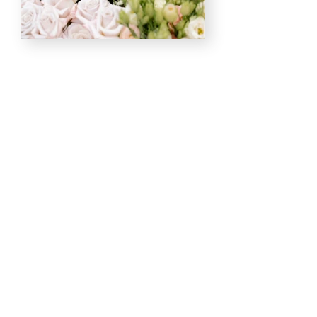
A
ppuntamento
Contattaci per qualsiasi dubbio o
chiarimento,
saremo lieti di aiutarti e
soddisfare anche le richieste piú
inconsuete.
Contattaci